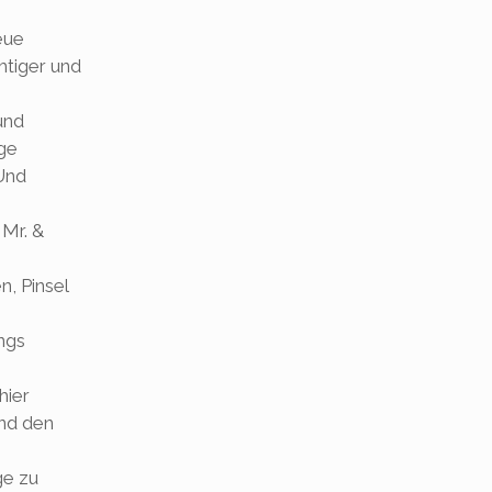
eue
htiger und
und
ige
 Und
 Mr. &
n, Pinsel
ngs
hier
und den
ge zu