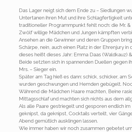
Das Lager neigt sich dem Ende zu – Siedlungen w
Untertanen ihren Mut und ihre Schlagfertigkeit un
traditioneller Programmpunkt fehlt noch: die Mr. &
Zwölf willige Mädchen und Jungen kämpften verb
Ansehen an die Gewinner und deren Gruppen bringt
Schärpe, nein, auch einen Platz in der Ehrenjury 
dieses heißt dieses Jahr: Emma Daas (Waldkauz) & 
Beide setzten sich in spannenden Duellen gegen ihr
Mrs. – Sieger ein.
Später am Tag hieß es dann: schick, schicker, am S
wurden geschwungen und Hemden gebügelt. Noch 
Während die Mädchen Haare machten, Beine rasiert
Mittagsschlaf und machten sich nichts aus dem all
Als alle Paare gestriegelt und gesporen endlich im
geknipst, da geknipst, Cocktails verteilt, vier Gä
Abend gemütlich ausklingen lassen.
Wie immer haben wir noch zusammen gebetet um gu