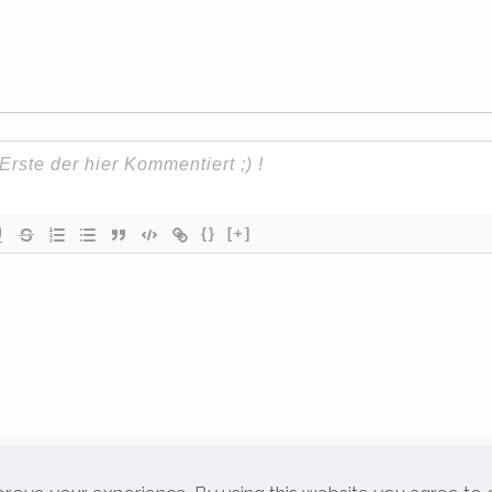
{}
[+]