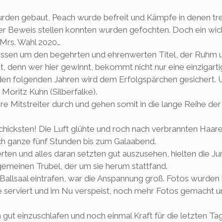
urden gebaut, Peach wurde befreit und Kämpfe in denen tr
ter Beweis stellen konnten wurden gefochten. Doch ein wic
 Mrs. Wahl 2020…
issen um den begehrten und ehrenwerten Titel, der Ruhm 
, denn wer hier gewinnt, bekommt nicht nur eine einzigart
in den folgenden Jahren wird dem Erfolgspärchen gesichert.
Moritz Kuhn (Silberfalke).
e Mitstreiter durch und gehen somit in die lange Reihe der
chicksten! Die Luft glühte und roch nach verbrannten Haare
ganze fünf Stunden bis zum Galaabend.
en und alles daran setzten gut auszusehen, hielten die Ju
gemeinen Trubel, der um sie herum stattfand.
 Ballsaal eintrafen, war die Anspannung groß. Fotos wurden 
nge serviert und im Nu verspeist, noch mehr Fotos gemacht 
t einzuschlafen und noch einmal Kraft für die letzten Ta