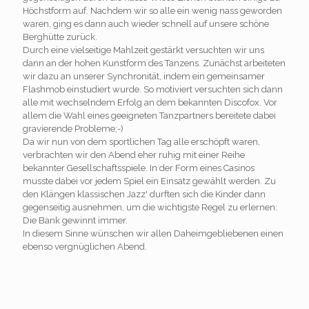
Höchstform auf. Nachdem wir so alle ein wenig nass geworden
waren, ging es dann auch wieder schnell auf unsere schöne
Berghütte zurück.
Durch eine vielseitige Mahlzeit gestärkt versuchten wir uns
dann an der hohen Kunstform des Tanzens. Zunächst arbeiteten
wir dazu an unserer Synchronität, indem ein gemeinsamer
Flashmob einstudiert wurde. So motiviert versuchten sich dann
alle mit wechselndem Erfolg an dem bekannten Discofox. Vor
allem die Wahl eines geeigneten Tanzpartners bereitete dabei
gravierende Probleme;-)
Da wir nun von dem sportlichen Tag alle erschöpft waren,
verbrachten wir den Abend eher ruhig mit einer Reihe
bekannter Gesellschaftsspiele. In der Form eines Casinos
musste dabei vor jedem Spiel ein Einsatz gewählt werden. Zu
den Klängen klassischen Jazz' durften sich die Kinder dann
gegenseitig ausnehmen, um die wichtigste Regel zu erlernen:
Die Bank gewinnt immer.
In diesem Sinne wünschen wir allen Daheimgebliebenen einen
ebenso vergnüglichen Abend.