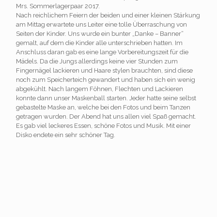
Mrs. Sommerlagerpaar 2017.
Nach reichlichem Feiern der beiden und einer kleinen Stärkung
am Mittag erwartete uns Leiter eine tolle Überraschung von
Seiten der Kinder. Uns wurde ein bunter „Danke – Banner“
gemalt, auf dem die Kinder alle unterschrieben hatten. Im
Anschluss daran gab es eine lange Vorbereitungszeit für die
Mädels. Da die Jungs allerdings keine vier Stunden zum
Fingernägel lackieren und Haare stylen brauchten, sind diese
noch zum Speicherteich gewandert und haben sich ein wenig
abgekühlt. Nach langem Föhnen, Flechten und Lackieren
konnte dann unser Maskenball starten. Jeder hatte seine selbst
gebastelte Maske an, welche bei den Fotos und beim Tanzen
getragen wurden. Der Abend hat uns allen viel Spaß gemacht.
Es gab viel leckeres Essen, schöne Fotos und Musik. Mit einer
Disko endete ein sehr schöner Tag.