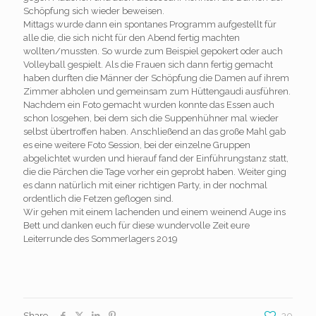
Schöpfung sich wieder beweisen.
Mittags wurde dann ein spontanes Programm aufgestellt für
alle die, die sich nicht für den Abend fertig machten
wollten/mussten. So wurde zum Beispiel gepokert oder auch
Volleyball gespielt. Als die Frauen sich dann fertig gemacht
haben durften die Männer der Schöpfung die Damen auf ihrem
Zimmer abholen und gemeinsam zum Hüttengaudi ausführen.
Nachdem ein Foto gemacht wurden konnte das Essen auch
schon losgehen, bei dem sich die Suppenhühner mal wieder
selbst übertroffen haben. Anschließend an das große Mahl gab
es eine weitere Foto Session, bei der einzelne Gruppen
abgelichtet wurden und hierauf fand der Einführungstanz statt,
die die Pärchen die Tage vorher ein geprobt haben. Weiter ging
es dann natürlich mit einer richtigen Party, in der nochmal
ordentlich die Fetzen geflogen sind.
Wir gehen mit einem lachenden und einem weinend Auge ins
Bett und danken euch für diese wundervolle Zeit eure
Leiterrunde des Sommerlagers 2019
Share
30