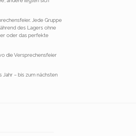
e, andere legten sich
prechensfeier. Jede Gruppe
, während des Lagers ohne
ter oder das perfekte
o die Versprechensfeier
s Jahr – bis zum nächsten