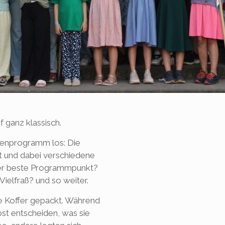
f ganz klassisch.
penprogramm los: Die
t und dabei verschiedene
der beste Programmpunkt?
ielfraß? und so weiter.
e Koffer gepackt. Während
t entscheiden, was sie