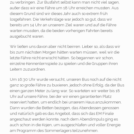
zu verbringen. Zur Busfahrt selbst kann man nicht viel sagen,
außer dass wir eine Fähre um 18 Uhr erreichen mussten. Aus
diesem Grund sind wir dieses Jahr auch so extrem früh
losgefahren. Die Verkehrslage war jedoch so gut, dass wir
bereits um 14 Uhr an unserem Ziel waren und auf die Fähre
warten mussten, da die beiden vorherigen Fahrten bereits
ausgebucht waren.
Wir ließen uns davon aber nicht beirren. Lieber so, als dass wir
bis zum nächsten Morgen hätten warten müssen, weil wir die
letzte Fähre nicht erwischt hätten. So begannen wir schon,
einzelne Kennenlernspiele zu spielen und die Gruppen ihren
Leitern zuzuordnen.
Um 16:30 Uhr wurde versucht, unseren Bus noch auf die nicht
ganz so große Fähre zu buxieren, jedoch ohne Erfolg, da der Bus
einen ganzen Meter zu lang war. So warteten wir weiter bis 18
Uhr auf unsere Fähre, bei der wir einen garantierten Platz
reserviert hatten, um endlich bei unserem Haus anzukommen.
Dann wurden die Betten bezogen, das Abendessen genossen
und natürlich gab es das Angebot, dass sich das EM Finale
angeschaut werden konnte, nach dem Abendimpuls ging es
auch schon in die Kojen, um ausgeschlafen und voller Energie
am Programm des Sommerlagers teilzunehmen.